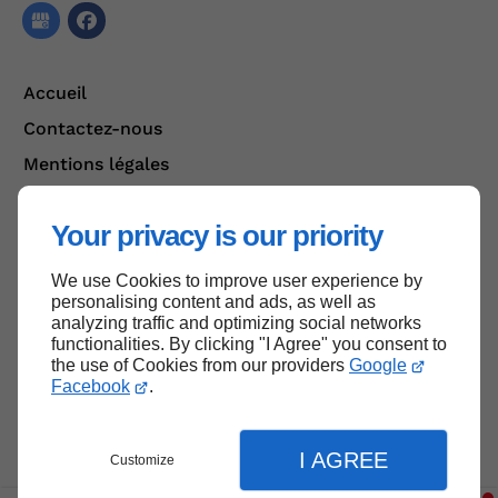
Accueil
Contactez-nous
Mentions légales
Plan du site
Your privacy is our priority
We use Cookies to improve user experience by
Haut de page
personalising content and ads, as well as
analyzing traffic and optimizing social networks
functionalities. By clicking "I Agree" you consent to
the use of Cookies from our providers
Google
Facebook
.
I AGREE
Customize